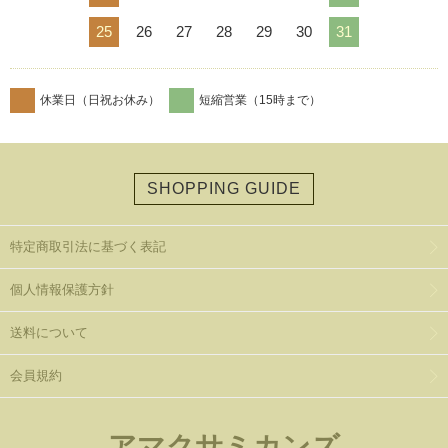
25
26
27
28
29
30
31
休業日（日祝お休み）
短縮営業（15時まで）
SHOPPING GUIDE
特定商取引法に基づく表記
個人情報保護方針
送料について
会員規約
アマクサミカンズ