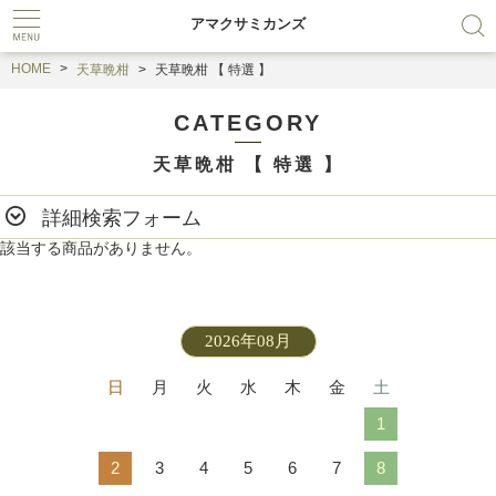
アマクサミカンズ
HOME
天草晩柑
天草晩柑 【 特選 】
CATEGORY
天草晩柑 【 特選 】
詳細検索フォーム
該当する商品がありません。
2026年08月
日
月
火
水
木
金
土
1
2
3
4
5
6
7
8