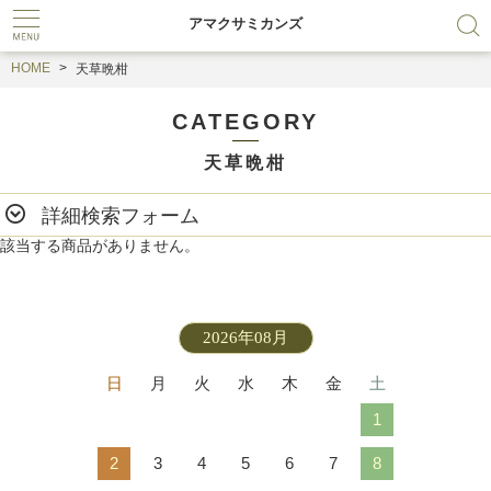
アマクサミカンズ
HOME
天草晩柑
CATEGORY
天草晩柑
詳細検索フォーム
該当する商品がありません。
2026年08月
日
月
火
水
木
金
土
1
2
3
4
5
6
7
8