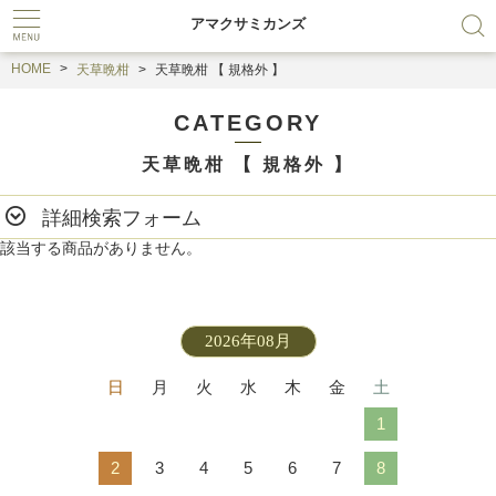
アマクサミカンズ
HOME
天草晩柑
天草晩柑 【 規格外 】
CATEGORY
天草晩柑 【 規格外 】
詳細検索フォーム
該当する商品がありません。
2026年08月
日
月
火
水
木
金
土
1
2
3
4
5
6
7
8